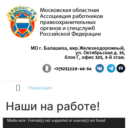
МО г. Балашиха, мкр.Железнодорожный,
ул. Октябрьская д. 33,
блок Г, офис 325, 3-й этаж.
+7(925)220-46-54
Навигация
Наши на работе!
Видеоплеер
Media error: Format(s) not supported or source(s) not found