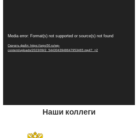
Видеоплеер
Media error: Format(s) not supported or source(s) not found
Скачать файл: https://arpo50.ru/wp-
content/uploads/2023/09/2_5443043948647953465.mp4?_=2
Наши коллеги