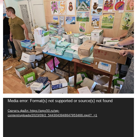
Видеоплеер
Media error: Format(s) not supported or source(s) not found
Скачать файл: https://arpo50.ru/wp-
content/uploads/2023/09/2_5443043948647953466.mp4?_=1