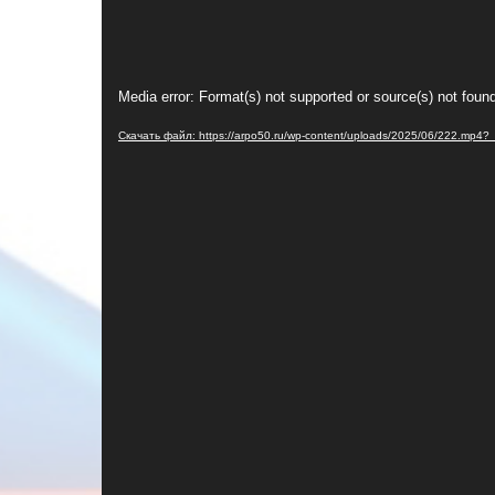
Видеоплеер
Media error: Format(s) not supported or source(s) not foun
Скачать файл: https://arpo50.ru/wp-content/uploads/2025/06/222.mp4?